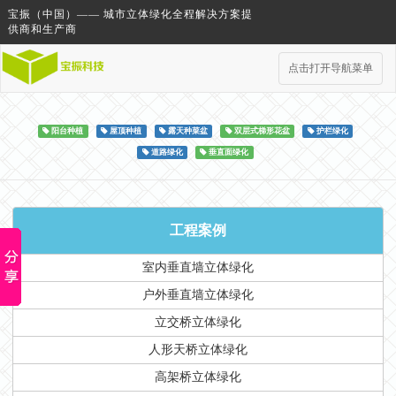
宝振（中国）—— 城市立体绿化全程解决方案提
供商和生产商
点击打开导航菜单
阳台种植
屋顶种植
露天种菜盆
双层式梯形花盆
护栏绿化
道路绿化
垂直面绿化
工程案例
室内垂直墙立体绿化
户外垂直墙立体绿化
立交桥立体绿化
人形天桥立体绿化
高架桥立体绿化