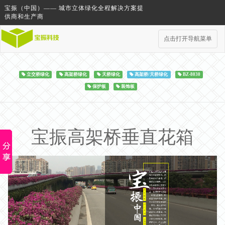
宝振（中国）—— 城市立体绿化全程解决方案提
供商和生产商
点击打开导航菜单
立交桥绿化
高架桥绿化
天桥绿化
高架桥/天桥绿化
BZ-8030
保护板
装饰板
宝振高架桥垂直花箱